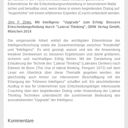
Erkenntnisse für die Entscheidungsvorbereitung in besonderem Maße
sicher und belastbar sind, wenn diese in einem begleitenden Dialog auf
"Augenhöhe" mit einem erfahrenen Experten (Coach) entwickelt werden.
Jörg F. Zinke
, Mit Intelligenz- "Upgrade" zum Erfolg: Bessere
Entscheidungsfindung durch "Lateral Thinking", GRIN Verlag GmbH,
München 2014
Die vorgenannte Arbeit erklärt die wichtigsten Erkenntnisse der
Intelligenzforschung sowie die Zusammenhänge zwischen "Kreativität"
und "Intelligenz". Es wird gezeigt, warum und wie die Anwendung
kreativer Denkweisen zu besseren Ergebnissen und damit größerem,
sicheren und nachhaltigen Erfolg führen. Mit der Darstellung und
Erläuterung der Technik des "Lateral Thinking" (Laterales Denken) nach
Edward de Bono (The Use of lateral thinking, Penguin 1972) soll dem
Leser ein Überblick über diese Thematik gegeben werden, der
gleichzeitig auch Anreiz zur intensiveren Beschäftigung mit der
Erlangung der "Höheren Intelligenz" schaffen soll. Ein abschließender
Ausflug in das für Unternehmer bzw. Entscheidungsträger interessante
Coaching über den begleitenden Dialog unter Anwendung der Lateral
Thinking Techniken unterstreicht die zunehmende Bedeutung des
anzustrebenden "Upgrade" der Intelligenz.
Kommentare